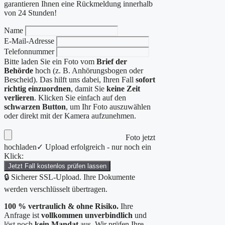
garantieren Ihnen eine Rückmeldung innerhalb
von 24 Stunden!
Name
E-Mail-Adresse
Telefonnummer
Bitte laden Sie ein Foto vom
Brief der
Behörde
hoch (z. B. Anhörungsbogen oder
Bescheid). Das hilft uns dabei, Ihren Fall
sofort
richtig einzuordnen
, damit Sie
keine Zeit
verlieren
. Klicken Sie einfach auf den
schwarzen Button
, um Ihr Foto auszuwählen
oder direkt mit der Kamera aufzunehmen.
Foto jetzt
hochladen
✓ Upload erfolgreich - nur noch ein
Klick:
Jetzt Fall kostenlos prüfen lassen
🔒 Sicherer SSL-Upload. Ihre Dokumente
werden verschlüsselt übertragen.
100 % vertraulich & ohne Risiko.
Ihre
Anfrage ist
vollkommen unverbindlich
und
löst noch
kein Mandat
aus. Wir prüfen Ihre