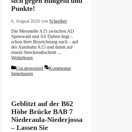
sich gegen Bußgeld und
Punkte!
6. August 2026
von
Schreiber
Die Messstelle A15 zwischen AD
Spreewald und AS Duben liegt –
schon ihrer Bezeichnung nach – auf
der Autobahn A15 und damit auf
einem Streckenabschnitt …
Weiterlesen
Kategorien
Uncategorized
Kommentar
hinterlassen
Geblitzt auf der B62
Höhe Brücke BAB 7
Niederaula-Niederjossa
– Lassen Sie