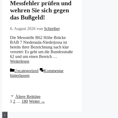
Messfehler prüfen und
wehren Sie sich gegen
das Bußgeld!
6. August 2026
von
Schreiber
Die Messstelle B62 Höhe Brücke
BAB 7 Niederaula-Niederjossa ist
bereits ihrer Bezeichnung nach klar
verortet: Es geht um die Bundesstraße
62 und um einen Bereich …
Weiterlesen
Kategorien
Uncategorized
Kommentar
hinterlassen
Ältere Beiträge
Seite
Seite
Seite
1
2
…
180
Weiter
→