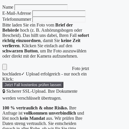
Name
E-Mail-Adresse
Telefonnummer
Bitte laden Sie ein Foto vom
Brief der
Behörde
hoch (z. B. Anhörungsbogen oder
Bescheid). Das hilft uns dabei, Ihren Fall
sofort
richtig einzuordnen
, damit Sie
keine Zeit
verlieren
. Klicken Sie einfach auf den
schwarzen Button
, um Ihr Foto auszuwählen
oder direkt mit der Kamera aufzunehmen.
Foto jetzt
hochladen
✓ Upload erfolgreich - nur noch ein
Klick:
Jetzt Fall kostenlos prüfen lassen
🔒 Sicherer SSL-Upload. Ihre Dokumente
werden verschlüsselt übertragen.
100 % vertraulich & ohne Risiko.
Ihre
Anfrage ist
vollkommen unverbindlich
und
löst noch
kein Mandat
aus. Wir prüfen Ihre
Daten streng vertraulich. Sie entscheiden
danach in aller Ruhe, ob wir für Sie tätig