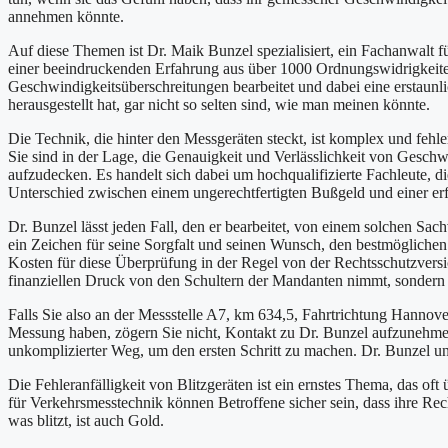
annehmen könnte.
Auf diese Themen ist Dr. Maik Bunzel spezialisiert, ein Fachanwalt fü
einer beeindruckenden Erfahrung aus über 1000 Ordnungswidrigkeiten
Geschwindigkeitsüberschreitungen bearbeitet und dabei eine erstaunli
herausgestellt hat, gar nicht so selten sind, wie man meinen könnte.
Die Technik, die hinter den Messgeräten steckt, ist komplex und fehl
Sie sind in der Lage, die Genauigkeit und Verlässlichkeit von Gesc
aufzudecken. Es handelt sich dabei um hochqualifizierte Fachleute, d
Unterschied zwischen einem ungerechtfertigten Bußgeld und einer er
Dr. Bunzel lässt jeden Fall, den er bearbeitet, von einem solchen Sac
ein Zeichen für seine Sorgfalt und seinen Wunsch, den bestmöglichen 
Kosten für diese Überprüfung in der Regel von der Rechtsschutzversi
finanziellen Druck von den Schultern der Mandanten nimmt, sondern a
Falls Sie also an der Messstelle A7, km 634,5, Fahrtrichtung Hannover,
Messung haben, zögern Sie nicht, Kontakt zu Dr. Bunzel aufzunehmen.
unkomplizierter Weg, um den ersten Schritt zu machen. Dr. Bunzel un
Die Fehleranfälligkeit von Blitzgeräten ist ein ernstes Thema, das 
für Verkehrsmesstechnik können Betroffene sicher sein, dass ihre Rech
was blitzt, ist auch Gold.