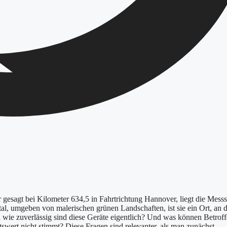
esagt bei Kilometer 634,5 in Fahrtrichtung Hannover, liegt die Messst
rtal, umgeben von malerischen grünen Landschaften, ist sie ein Ort, an
h wie zuverlässig sind diese Geräte eigentlich? Und was können Betrof
swert nicht stimmt? Diese Fragen sind relevanter, als man zunächst