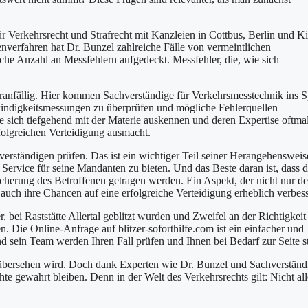
r Verkehrsrecht und Strafrecht mit Kanzleien in Cottbus, Berlin und Ki
verfahren hat Dr. Bunzel zahlreiche Fälle von vermeintlichen
che Anzahl an Messfehlern aufgedeckt. Messfehler, die, wie sich
eranfällig. Hier kommen Sachverständige für Verkehrsmesstechnik ins S
hwindigkeitsmessungen zu überprüfen und mögliche Fehlerquellen
ie sich tiefgehend mit der Materie auskennen und deren Expertise oftma
folgreichen Verteidigung ausmacht.
hverständigen prüfen. Das ist ein wichtiger Teil seiner Herangehenswei
Service für seine Mandanten zu bieten. Und das Beste daran ist, dass d
cherung des Betroffenen getragen werden. Ein Aspekt, der nicht nur d
uch ihre Chancen auf eine erfolgreiche Verteidigung erheblich verbess
 bei Raststätte Allertal geblitzt wurden und Zweifel an der Richtigkeit
 Die Online-Anfrage auf blitzer-soforthilfe.com ist ein einfacher und
d sein Team werden Ihren Fall prüfen und Ihnen bei Bedarf zur Seite s
oft übersehen wird. Doch dank Experten wie Dr. Bunzel und Sachverstän
te gewahrt bleiben. Denn in der Welt des Verkehrsrechts gilt: Nicht all