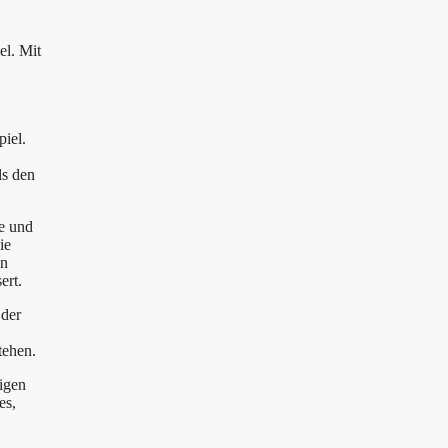
el. Mit
piel.
ls den
se und
ie
en
ert.
 der
tehen.
digen
es,