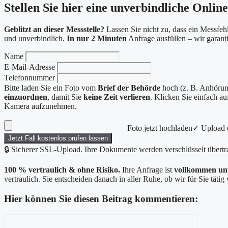
Stellen Sie hier eine unverbindliche Onlin
Geblitzt an dieser Messstelle?
Lassen Sie nicht zu, dass ein Messfehl
und unverbindlich.
In nur 2 Minuten
Anfrage ausfüllen – wir garan
Name
E-Mail-Adresse
Telefonnummer
Bitte laden Sie ein Foto vom
Brief der Behörde
hoch (z. B. Anhörung
einzuordnen
, damit Sie
keine Zeit verlieren
. Klicken Sie einfach a
Kamera aufzunehmen.
Foto jetzt hochladen
✓ Upload e
Jetzt Fall kostenlos prüfen lassen
🔒 Sicherer SSL-Upload. Ihre Dokumente werden verschlüsselt übertr
100 % vertraulich & ohne Risiko.
Ihre Anfrage ist
vollkommen un
vertraulich. Sie entscheiden danach in aller Ruhe, ob wir für Sie täti
Hier können Sie diesen Beitrag kommentieren:
Kommentar