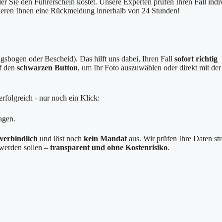
er Sie den Führerschein kostet. Unsere Experten prüfen Ihren Fall indi
tieren Ihnen eine Rückmeldung innerhalb von 24 Stunden!
sbogen oder Bescheid). Das hilft uns dabei, Ihren Fall
sofort richtig
uf den
schwarzen Button
, um Ihr Foto auszuwählen oder direkt mit der
rfolgreich - nur noch ein Klick:
agen.
verbindlich
und löst noch
kein Mandat
aus. Wir prüfen Ihre Daten st
g werden sollen –
transparent und ohne Kostenrisiko
.