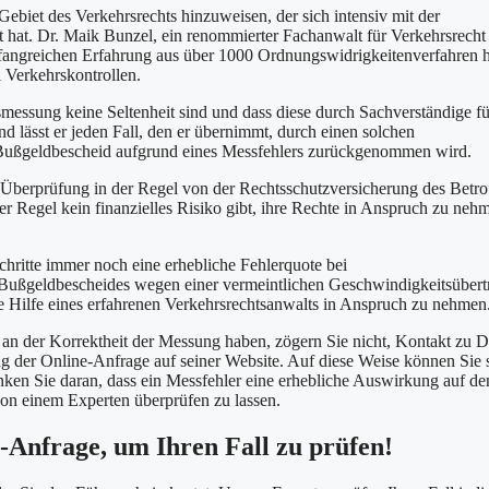
ebiet des Verkehrsrechts hinzuweisen, der sich intensiv mit der
gt hat. Dr. Maik Bunzel, ein renommierter Fachanwalt für Verkehrsrecht
umfangreichen Erfahrung aus über 1000 Ordnungswidrigkeitenverfahren h
 Verkehrskontrollen.
smessung keine Seltenheit sind und dass diese durch Sachverständige fü
ässt er jeden Fall, den er übernimmt, durch einen solchen
n Bußgeldbescheid aufgrund eines Messfehlers zurückgenommen wird.
he Überprüfung in der Regel von der Rechtsschutzversicherung des Betr
der Regel kein finanzielles Risiko gibt, ihre Rechte in Anspruch zu neh
chritte immer noch eine erhebliche Fehlerquote bei
s Bußgeldbescheides wegen einer vermeintlichen Geschwindigkeitsübert
ie Hilfe eines erfahrenen Verkehrsrechtsanwalts in Anspruch zu nehmen
l an der Korrektheit der Messung haben, zögern Sie nicht, Kontakt zu D
 der Online-Anfrage auf seiner Website. Auf diese Weise können Sie 
enken Sie daran, dass ein Messfehler eine erhebliche Auswirkung auf de
von einem Experten überprüfen zu lassen.
e-Anfrage, um Ihren Fall zu prüfen!