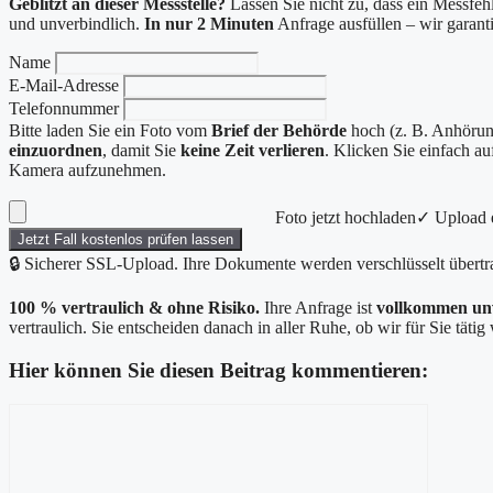
Geblitzt an dieser Messstelle?
Lassen Sie nicht zu, dass ein Messfehl
und unverbindlich.
In nur 2 Minuten
Anfrage ausfüllen – wir garan
Name
E-Mail-Adresse
Telefonnummer
Bitte laden Sie ein Foto vom
Brief der Behörde
hoch (z. B. Anhörung
einzuordnen
, damit Sie
keine Zeit verlieren
. Klicken Sie einfach a
Kamera aufzunehmen.
Foto jetzt hochladen
✓ Upload e
Jetzt Fall kostenlos prüfen lassen
🔒 Sicherer SSL-Upload. Ihre Dokumente werden verschlüsselt übertr
100 % vertraulich & ohne Risiko.
Ihre Anfrage ist
vollkommen un
vertraulich. Sie entscheiden danach in aller Ruhe, ob wir für Sie täti
Hier können Sie diesen Beitrag kommentieren:
Kommentar