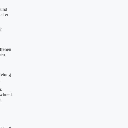
 und
at er
r
offenen
men
retung
.
r.
schnell
n