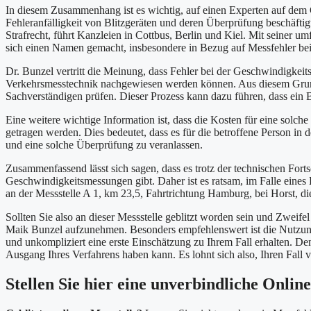
In diesem Zusammenhang ist es wichtig, auf einen Experten auf dem G
Fehleranfälligkeit von Blitzgeräten und deren Überprüfung beschäfti
Strafrecht, führt Kanzleien in Cottbus, Berlin und Kiel. Mit seiner 
sich einen Namen gemacht, insbesondere in Bezug auf Messfehler bei
Dr. Bunzel vertritt die Meinung, dass Fehler bei der Geschwindigkeit
Verkehrsmesstechnik nachgewiesen werden können. Aus diesem Grund l
Sachverständigen prüfen. Dieser Prozess kann dazu führen, dass ei
Eine weitere wichtige Information ist, dass die Kosten für eine solc
getragen werden. Dies bedeutet, dass es für die betroffene Person in 
und eine solche Überprüfung zu veranlassen.
Zusammenfassend lässt sich sagen, dass es trotz der technischen Forts
Geschwindigkeitsmessungen gibt. Daher ist es ratsam, im Falle eine
an der Messstelle A 1, km 23,5, Fahrtrichtung Hamburg, bei Horst, d
Sollten Sie also an dieser Messstelle geblitzt worden sein und Zweife
Maik Bunzel aufzunehmen. Besonders empfehlenswert ist die Nutzung
und unkompliziert eine erste Einschätzung zu Ihrem Fall erhalten. D
Ausgang Ihres Verfahrens haben kann. Es lohnt sich also, Ihren Fall 
Stellen Sie hier eine unverbindliche Onlin