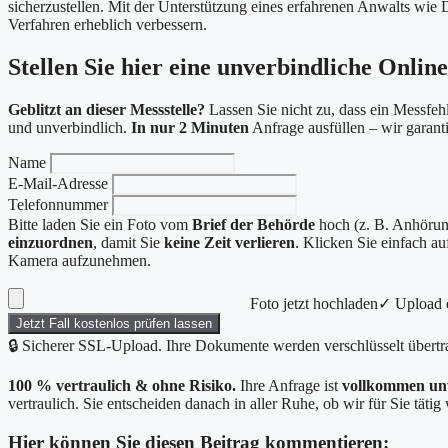
sicherzustellen. Mit der Unterstützung eines erfahrenen Anwalts wie
Verfahren erheblich verbessern.
Stellen Sie hier eine unverbindliche Onlin
Geblitzt an dieser Messstelle?
Lassen Sie nicht zu, dass ein Messfehl
und unverbindlich.
In nur 2 Minuten
Anfrage ausfüllen – wir garan
Name
E-Mail-Adresse
Telefonnummer
Bitte laden Sie ein Foto vom
Brief der Behörde
hoch (z. B. Anhörung
einzuordnen
, damit Sie
keine Zeit verlieren
. Klicken Sie einfach a
Kamera aufzunehmen.
Foto jetzt hochladen
✓ Upload e
Jetzt Fall kostenlos prüfen lassen
🔒 Sicherer SSL-Upload. Ihre Dokumente werden verschlüsselt übertr
100 % vertraulich & ohne Risiko.
Ihre Anfrage ist
vollkommen un
vertraulich. Sie entscheiden danach in aller Ruhe, ob wir für Sie täti
Hier können Sie diesen Beitrag kommentieren: