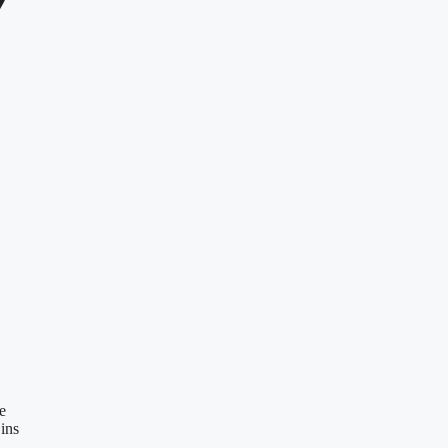
e
ins