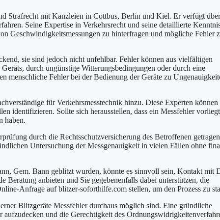
d Strafrecht mit Kanzleien in Cottbus, Berlin und Kiel. Er verfügt übe
hren. Seine Expertise in Verkehrsrecht und seine detaillierte Kenntni
von Geschwindigkeitsmessungen zu hinterfragen und mögliche Fehler 
kend, sie sind jedoch nicht unfehlbar. Fehler können aus vielfältigen
es Geräts, durch ungünstige Witterungsbedingungen oder durch eine
denen menschliche Fehler bei der Bedienung der Geräte zu Ungenauigkei
Sachverständige für Verkehrsmesstechnik hinzu. Diese Experten können 
identifizieren. Sollte sich herausstellen, dass ein Messfehler vorlieg
n haben.
berprüfung durch die Rechtsschutzversicherung des Betroffenen getragen
ründlichen Untersuchung der Messgenauigkeit in vielen Fällen ohne fina
nn, Gem. Bann geblitzt wurden, könnte es sinnvoll sein, Kontakt mit D
Beratung anbieten und Sie gegebenenfalls dabei unterstützen, die
ine-Anfrage auf blitzer-soforthilfe.com stellen, um den Prozess zu sta
erner Blitzgeräte Messfehler durchaus möglich sind. Eine gründliche
r aufzudecken und die Gerechtigkeit des Ordnungswidrigkeitenverfahr