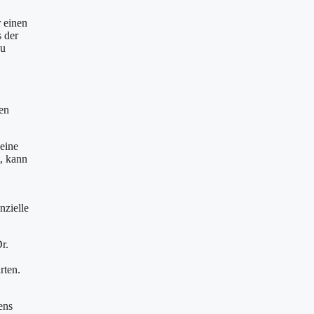
r einen
s der
zu
ten
eine
t, kann
nzielle
r.
rten.
ens