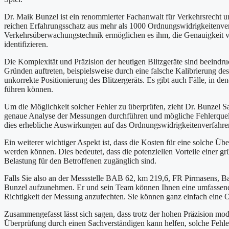
Dr. Maik Bunzel ist ein renommierter Fachanwalt für Verkehrsrecht un
reichen Erfahrungsschatz aus mehr als 1000 Ordnungswidrigkeitenverfa
Verkehrsüberwachungstechnik ermöglichen es ihm, die Genauigkeit 
identifizieren.
Die Komplexität und Präzision der heutigen Blitzgeräte sind beeindruc
Gründen auftreten, beispielsweise durch eine falsche Kalibrierung d
unkorrekte Positionierung des Blitzergeräts. Es gibt auch Fälle, in 
führen können.
Um die Möglichkeit solcher Fehler zu überprüfen, zieht Dr. Bunzel 
genaue Analyse der Messungen durchführen und mögliche Fehlerquellen 
dies erhebliche Auswirkungen auf das Ordnungswidrigkeitenverfahre
Ein weiterer wichtiger Aspekt ist, dass die Kosten für eine solche Ü
werden können. Dies bedeutet, dass die potenziellen Vorteile einer g
Belastung für den Betroffenen zugänglich sind.
Falls Sie also an der Messstelle BAB 62, km 219,6, FR Pirmasens, Ba
Bunzel aufzunehmen. Er und sein Team können Ihnen eine umfassende 
Richtigkeit der Messung anzufechten. Sie können ganz einfach eine Onl
Zusammengefasst lässt sich sagen, dass trotz der hohen Präzision mod
Überprüfung durch einen Sachverständigen kann helfen, solche Fehle