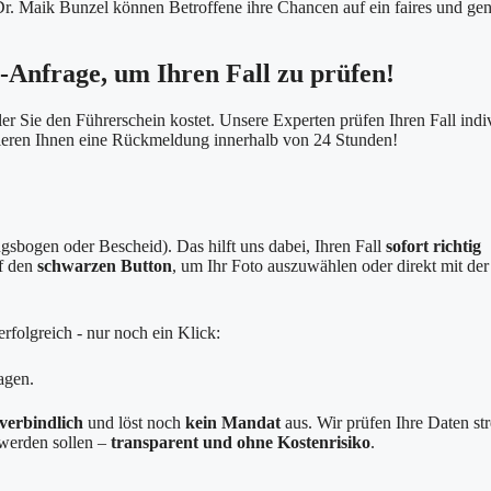
 Dr. Maik Bunzel können Betroffene ihre Chancen auf ein faires und ge
e-Anfrage, um Ihren Fall zu prüfen!
er Sie den Führerschein kostet. Unsere Experten prüfen Ihren Fall indi
tieren Ihnen eine Rückmeldung innerhalb von 24 Stunden!
sbogen oder Bescheid). Das hilft uns dabei, Ihren Fall
sofort richtig
uf den
schwarzen Button
, um Ihr Foto auszuwählen oder direkt mit der
rfolgreich - nur noch ein Klick:
agen.
verbindlich
und löst noch
kein Mandat
aus. Wir prüfen Ihre Daten st
g werden sollen –
transparent und ohne Kostenrisiko
.