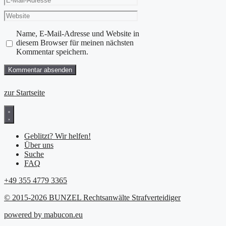
Mail-
Website
Adresse
Name, E-Mail-Adresse und Website in
diesem Browser für meinen nächsten
Kommentar speichern.
zur Startseite
Geblitzt? Wir helfen!
Über uns
Suche
FAQ
+49 355 4779 3365
© 2015-2026 BUNZEL Rechtsanwälte Strafverteidiger
powered by mabucon.eu