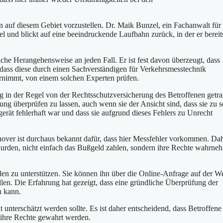
 auf diesem Gebiet vorzustellen. Dr. Maik Bunzel, ein Fachanwalt für
el und blickt auf eine beeindruckende Laufbahn zurück, in der er bereit
che Herangehensweise an jeden Fall. Er ist fest davon überzeugt, dass
 dass diese durch einen Sachverständigen für Verkehrsmesstechnik
ernimmt, von einem solchen Experten prüfen.
ng in der Regel von der Rechtsschutzversicherung des Betroffenen getr
ung überprüfen zu lassen, auch wenn sie der Ansicht sind, dass sie zu s
erät fehlerhaft war und dass sie aufgrund dieses Fehlers zu Unrecht
over ist durchaus bekannt dafür, dass hier Messfehler vorkommen. Dah
t wurden, nicht einfach das Bußgeld zahlen, sondern ihre Rechte wahrn
len zu unterstützen. Sie können ihn über die Online-Anfrage auf der W
ellen. Die Erfahrung hat gezeigt, dass eine gründliche Überprüfung der
n kann.
t unterschätzt werden sollte. Es ist daher entscheidend, dass Betroffene
s ihre Rechte gewahrt werden.