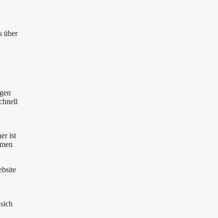
s über
agen
chnell
er ist
ehmen
ebsite
 sich