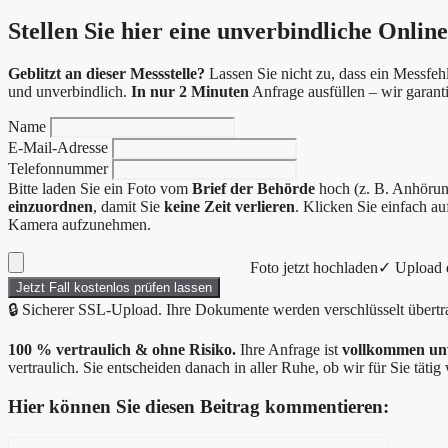
Stellen Sie hier eine unverbindliche Onlin
Geblitzt an dieser Messstelle?
Lassen Sie nicht zu, dass ein Messfehl
und unverbindlich.
In nur 2 Minuten
Anfrage ausfüllen – wir garan
Name
E-Mail-Adresse
Telefonnummer
Bitte laden Sie ein Foto vom
Brief der Behörde
hoch (z. B. Anhörung
einzuordnen
, damit Sie
keine Zeit verlieren
. Klicken Sie einfach a
Kamera aufzunehmen.
Foto jetzt hochladen
✓ Upload e
Jetzt Fall kostenlos prüfen lassen
🔒 Sicherer SSL-Upload. Ihre Dokumente werden verschlüsselt übertr
100 % vertraulich & ohne Risiko.
Ihre Anfrage ist
vollkommen un
vertraulich. Sie entscheiden danach in aller Ruhe, ob wir für Sie täti
Hier können Sie diesen Beitrag kommentieren:
Kommentar