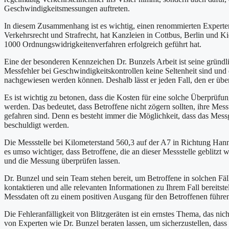
Geschwindigkeitsmessungen auftreten.
In diesem Zusammenhang ist es wichtig, einen renommierten Experten
Verkehrsrecht und Strafrecht, hat Kanzleien in Cottbus, Berlin und Ki
1000 Ordnungswidrigkeitenverfahren erfolgreich geführt hat.
Eine der besonderen Kennzeichen Dr. Bunzels Arbeit ist seine gründli
Messfehler bei Geschwindigkeitskontrollen keine Seltenheit sind und
nachgewiesen werden können. Deshalb lässt er jeden Fall, den er üb
Es ist wichtig zu betonen, dass die Kosten für eine solche Überprüfu
werden. Das bedeutet, dass Betroffene nicht zögern sollten, ihre Mess
gefahren sind. Denn es besteht immer die Möglichkeit, dass das Messg
beschuldigt werden.
Die Messstelle bei Kilometerstand 560,3 auf der A7 in Richtung Hann
es umso wichtiger, dass Betroffene, die an dieser Messstelle geblitz
und die Messung überprüfen lassen.
Dr. Bunzel und sein Team stehen bereit, um Betroffene in solchen Fäl
kontaktieren und alle relevanten Informationen zu Ihrem Fall bereitst
Messdaten oft zu einem positiven Ausgang für den Betroffenen führe
Die Fehleranfälligkeit von Blitzgeräten ist ein ernstes Thema, das nich
von Experten wie Dr. Bunzel beraten lassen, um sicherzustellen, das