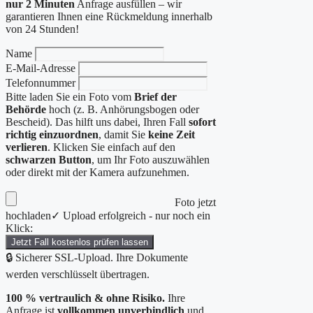
nur 2 Minuten
Anfrage ausfüllen – wir
garantieren Ihnen eine Rückmeldung innerhalb
von 24 Stunden!
Name
E-Mail-Adresse
Telefonnummer
Bitte laden Sie ein Foto vom
Brief der
Behörde
hoch (z. B. Anhörungsbogen oder
Bescheid). Das hilft uns dabei, Ihren Fall
sofort
richtig einzuordnen
, damit Sie
keine Zeit
verlieren
. Klicken Sie einfach auf den
schwarzen Button
, um Ihr Foto auszuwählen
oder direkt mit der Kamera aufzunehmen.
Foto jetzt
hochladen
✓ Upload erfolgreich - nur noch ein
Klick:
Jetzt Fall kostenlos prüfen lassen
🔒 Sicherer SSL-Upload. Ihre Dokumente
werden verschlüsselt übertragen.
100 % vertraulich & ohne Risiko.
Ihre
Anfrage ist
vollkommen unverbindlich
und