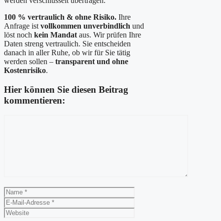
werden verschlüsselt übertragen.
100 % vertraulich & ohne Risiko.
Ihre
Anfrage ist
vollkommen unverbindlich
und
löst noch
kein Mandat
aus. Wir prüfen Ihre
Daten streng vertraulich. Sie entscheiden
danach in aller Ruhe, ob wir für Sie tätig
werden sollen –
transparent und ohne
Kostenrisiko
.
Hier können Sie diesen Beitrag
kommentieren:
Kommentar
Name
E-
Mail-
Website
Adresse