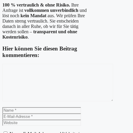
100 % vertraulich & ohne Risiko.
Ihre
Anfrage ist
vollkommen unverbindlich
und
löst noch
kein Mandat
aus. Wir prüfen Ihre
Daten streng vertraulich. Sie entscheiden
danach in aller Ruhe, ob wir für Sie tätig
werden sollen –
transparent und ohne
Kostenrisiko
.
Hier können Sie diesen Beitrag
kommentieren:
Kommentar
Name
E-
Mail-
Website
Adresse