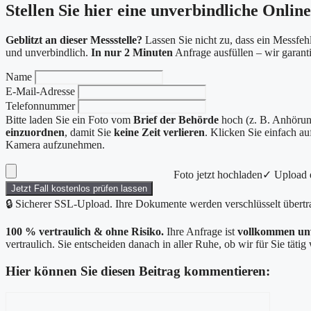
Stellen Sie hier eine unverbindliche Onlin
Geblitzt an dieser Messstelle?
Lassen Sie nicht zu, dass ein Messfehl
und unverbindlich.
In nur 2 Minuten
Anfrage ausfüllen – wir garan
Name
E-Mail-Adresse
Telefonnummer
Bitte laden Sie ein Foto vom
Brief der Behörde
hoch (z. B. Anhörung
einzuordnen
, damit Sie
keine Zeit verlieren
. Klicken Sie einfach a
Kamera aufzunehmen.
Foto jetzt hochladen
✓ Upload e
Jetzt Fall kostenlos prüfen lassen
🔒 Sicherer SSL-Upload. Ihre Dokumente werden verschlüsselt übertr
100 % vertraulich & ohne Risiko.
Ihre Anfrage ist
vollkommen un
vertraulich. Sie entscheiden danach in aller Ruhe, ob wir für Sie täti
Hier können Sie diesen Beitrag kommentieren:
Kommentar