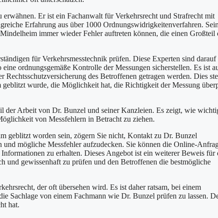
zu erwähnen. Er ist ein Fachanwalt für Verkehrsrecht und Strafrecht mit
angreiche Erfahrung aus über 1000 Ordnungswidrigkeitenverfahren. Sei
ei Mindelheim immer wieder Fehler auftreten können, die einen Großteil 
rständigen für Verkehrsmesstechnik prüfen. Diese Experten sind darauf
so eine ordnungsgemäße Kontrolle der Messungen sicherstellen. Es ist a
er Rechtsschutzversicherung des Betroffenen getragen werden. Dies stel
m geblitzt wurde, die Möglichkeit hat, die Richtigkeit der Messung über
il der Arbeit von Dr. Bunzel und seiner Kanzleien. Es zeigt, wie wichti
 Möglichkeit von Messfehlern in Betracht zu ziehen.
im geblitzt worden sein, zögern Sie nicht, Kontakt zu Dr. Bunzel
en und mögliche Messfehler aufzudecken. Sie können die Online-Anfrag
 Informationen zu erhalten. Dieses Angebot ist ein weiterer Beweis für 
ch und gewissenhaft zu prüfen und den Betroffenen die bestmögliche
rkehrsrecht, der oft übersehen wird. Es ist daher ratsam, bei einem
n die Sachlage von einem Fachmann wie Dr. Bunzel prüfen zu lassen. D
ht hat.