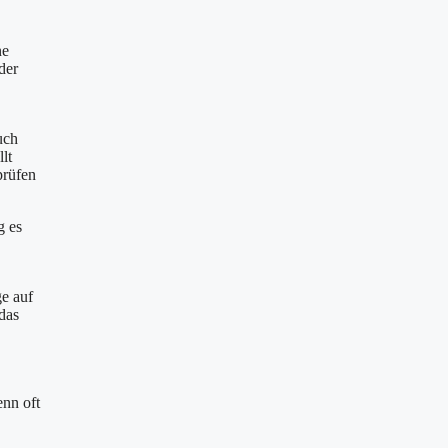
ne
der
uch
lt
prüfen
g es
e auf
das
enn oft