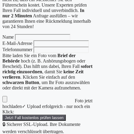
Führerschein kostet. Unsere Experten prüfen
Ihren Fall individuell und unverbindlich.
In
nur 2 Minuten
Anfrage ausfüllen – wir
garantieren Ihnen eine Rückmeldung innerhalb
von 24 Stunden!
Name
E-Mail-Adresse
Telefonnummer
Bitte laden Sie ein Foto vom
Brief der
Behörde
hoch (z. B. Anhörungsbogen oder
Bescheid). Das hilft uns dabei, Ihren Fall
sofort
richtig einzuordnen
, damit Sie
keine Zeit
verlieren
. Klicken Sie einfach auf den
schwarzen Button
, um Ihr Foto auszuwählen
oder direkt mit der Kamera aufzunehmen.
Foto jetzt
hochladen
✓ Upload erfolgreich - nur noch ein
Klick:
Jetzt Fall kostenlos prüfen lassen
🔒 Sicherer SSL-Upload. Ihre Dokumente
werden verschlüsselt übertragen.