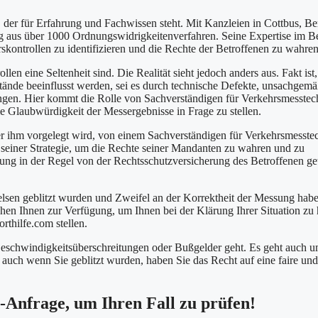
 der für Erfahrung und Fachwissen steht. Mit Kanzleien in Cottbus, Be
g aus über 1000 Ordnungswidrigkeitenverfahren. Seine Expertise im B
rskontrollen zu identifizieren und die Rechte der Betroffenen zu wahren
llen eine Seltenheit sind. Die Realität sieht jedoch anders aus. Fakt ist,
tände beeinflusst werden, sei es durch technische Defekte, unsachgem
gen. Hier kommt die Rolle von Sachverständigen für Verkehrsmesstec
ie Glaubwürdigkeit der Messergebnisse in Frage zu stellen.
der ihm vorgelegt wird, von einem Sachverständigen für Verkehrsmesste
l seiner Strategie, um die Rechte seiner Mandanten zu wahren und zu
üfung in der Regel von der Rechtsschutzversicherung des Betroffenen ge
elsen geblitzt wurden und Zweifel an der Korrektheit der Messung habe
hen Ihnen zur Verfügung, um Ihnen bei der Klärung Ihrer Situation zu 
rthilfe.com stellen.
Geschwindigkeitsüberschreitungen oder Bußgelder geht. Es geht auch u
auch wenn Sie geblitzt wurden, haben Sie das Recht auf eine faire und
e-Anfrage, um Ihren Fall zu prüfen!