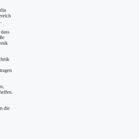
rlin
ereich
.
 dass
äße
hnik
chnik
tragen
n,
helfen.
m die