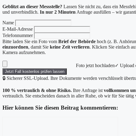
Geblitzt an dieser Messstelle?
Lassen Sie nicht zu, dass ein Messfehl
und unverbindlich.
In nur 2 Minuten
Anfrage ausfüllen – wir garan
Name
E-Mail-Adresse
Telefonnummer
Bitte laden Sie ein Foto vom
Brief der Behörde
hoch (z. B. Anhörung
einzuordnen
, damit Sie
keine Zeit verlieren
. Klicken Sie einfach a
Kamera aufzunehmen.
Foto jetzt hochladen
✓ Upload e
Jetzt Fall kostenlos prüfen lassen
🔒 Sicherer SSL-Upload. Ihre Dokumente werden verschlüsselt übertr
100 % vertraulich & ohne Risiko.
Ihre Anfrage ist
vollkommen un
vertraulich. Sie entscheiden danach in aller Ruhe, ob wir für Sie täti
Hier können Sie diesen Beitrag kommentieren:
Kommentar