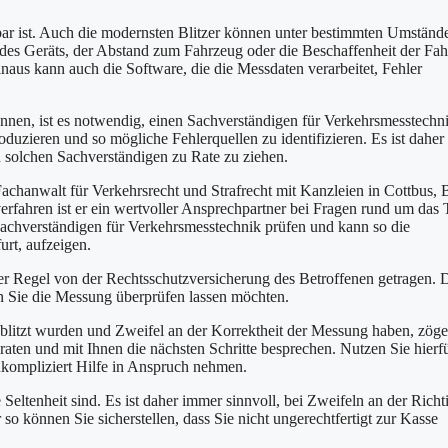
lbar ist. Auch die modernsten Blitzer können unter bestimmten Umständ
 des Geräts, der Abstand zum Fahrzeug oder die Beschaffenheit der Fa
naus kann auch die Software, die die Messdaten verarbeitet, Fehler
nen, ist es notwendig, einen Sachverständigen für Verkehrsmesstechn
duzieren und so mögliche Fehlerquellen zu identifizieren. Es ist daher
 solchen Sachverständigen zu Rate zu ziehen.
Fachanwalt für Verkehrsrecht und Strafrecht mit Kanzleien in Cottbus, 
erfahren ist er ein wertvoller Ansprechpartner bei Fragen rund um das
achverständigen für Verkehrsmesstechnik prüfen und kann so die
urt, aufzeigen.
er Regel von der Rechtsschutzversicherung des Betroffenen getragen. 
n Sie die Messung überprüfen lassen möchten.
eblitzt wurden und Zweifel an der Korrektheit der Messung haben, zöge
aten und mit Ihnen die nächsten Schritte besprechen. Nutzen Sie hierf
nkompliziert Hilfe in Anspruch nehmen.
eltenheit sind. Es ist daher immer sinnvoll, bei Zweifeln an der Richt
o können Sie sicherstellen, dass Sie nicht ungerechtfertigt zur Kasse