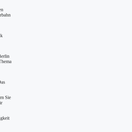
en
hrbahn
ik
Berlin
 Thema
Das
rn Sie
ür
igkeit