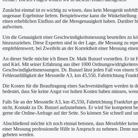
Zunächst einmal ist es wichtig zu wissen, dass kein Messgerät unfeh
ungenaue Ergebnisse liefern. Beispielsweise kann die Winkelstellung
einen erheblichen Einfluss auf die Messgenauigkeit haben. Darüber hi
aufweisen.
Um die Genauigkeit einer Geschwindigkeitsmessung beurteilen zu kön
hinzuzuziehen. Diese Experten sind in der Lage, die Messung zu repro
empfehlenswert, bei Zweifeln an der Korrektheit einer Messung einen
An dieser Stelle möchte ich Ihnen Dr. Maik Bunzel vorstellen. Er ist 
und Kiel. Mit seiner Erfahrung aus über 1000 Ordnungswidrigkeitenv
Geschwindigkeitsmessungen. Dr. Bunzel lässt jeden Fall von einem S
Fehleranfälligkeit der Messstelle A3, km 45,550, Fahrtrichtung Frankf
Die Kosten für die Beauftragung eines Sachverständigen werden in d
bedeutet, dass Sie keine Angst vor hohen Kosten haben müssen, wen
Falls Sie an der Messstelle A3, km 45,550, Fahrtrichtung Frankfurt g
nicht, Kontakt zu Dr. Bunzel aufzunehmen. Er wird Sie kompetent ber
gerne die Online-Anfrage auf der Seite. So können Sie schnell und u
Abschließend möchte ich noch einmal betonen, dass Messfehler keine S
einer Messung professionelle Hilfe in Anspruch zu nehmen. Denn nur s
gebeten werden.