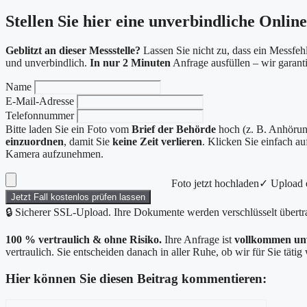
Stellen Sie hier eine unverbindliche Onlin
Geblitzt an dieser Messstelle?
Lassen Sie nicht zu, dass ein Messfehl
und unverbindlich.
In nur 2 Minuten
Anfrage ausfüllen – wir garan
Name
E-Mail-Adresse
Telefonnummer
Bitte laden Sie ein Foto vom
Brief der Behörde
hoch (z. B. Anhörung
einzuordnen
, damit Sie
keine Zeit verlieren
. Klicken Sie einfach a
Kamera aufzunehmen.
Foto jetzt hochladen
✓ Upload e
Jetzt Fall kostenlos prüfen lassen
🔒 Sicherer SSL-Upload. Ihre Dokumente werden verschlüsselt übertr
100 % vertraulich & ohne Risiko.
Ihre Anfrage ist
vollkommen un
vertraulich. Sie entscheiden danach in aller Ruhe, ob wir für Sie täti
Hier können Sie diesen Beitrag kommentieren:
Kommentar