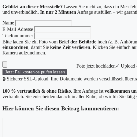
Geblitzt an dieser Messstelle?
Lassen Sie nicht zu, dass ein Messfehl
und unverbindlich.
In nur 2 Minuten
Anfrage ausfüllen – wir garan
Name
E-Mail-Adresse
Telefonnummer
Bitte laden Sie ein Foto vom
Brief der Behörde
hoch (z. B. Anhörung
einzuordnen
, damit Sie
keine Zeit verlieren
. Klicken Sie einfach a
Kamera aufzunehmen.
Foto jetzt hochladen
✓ Upload e
Jetzt Fall kostenlos prüfen lassen
🔒 Sicherer SSL-Upload. Ihre Dokumente werden verschlüsselt übertr
100 % vertraulich & ohne Risiko.
Ihre Anfrage ist
vollkommen un
vertraulich. Sie entscheiden danach in aller Ruhe, ob wir für Sie täti
Hier können Sie diesen Beitrag kommentieren:
Kommentar