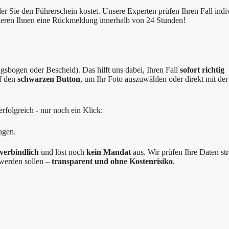
er Sie den Führerschein kostet. Unsere Experten prüfen Ihren Fall indi
tieren Ihnen eine Rückmeldung innerhalb von 24 Stunden!
sbogen oder Bescheid). Das hilft uns dabei, Ihren Fall
sofort richtig
uf den
schwarzen Button
, um Ihr Foto auszuwählen oder direkt mit der
rfolgreich - nur noch ein Klick:
agen.
verbindlich
und löst noch
kein Mandat
aus. Wir prüfen Ihre Daten st
g werden sollen –
transparent und ohne Kostenrisiko
.