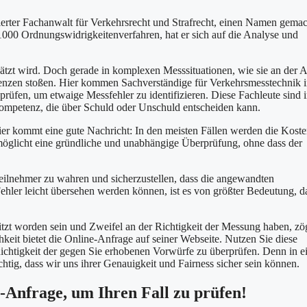
erter Fachanwalt für Verkehrsrecht und Strafrecht, einen Namen gemac
1000 Ordnungswidrigkeitenverfahren, hat er sich auf die Analyse und
schätzt wird. Doch gerade in komplexen Messsituationen, wie sie an der 
Grenzen stoßen. Hier kommen Sachverständige für Verkehrsmesstechnik i
 prüfen, um etwaige Messfehler zu identifizieren. Diese Fachleute sind i
ompetenz, die über Schuld oder Unschuld entscheiden kann.
 Hier kommt eine gute Nachricht: In den meisten Fällen werden die Kost
öglicht eine gründliche und unabhängige Überprüfung, ohne dass der
teilnehmer zu wahren und sicherzustellen, dass die angewandten
 Fehler leicht übersehen werden können, ist es von größter Bedeutung, d
litzt worden sein und Zweifel an der Richtigkeit der Messung haben, zö
keit bietet die Online-Anfrage auf seiner Webseite. Nutzen Sie diese
ichtigkeit der gegen Sie erhobenen Vorwürfe zu überprüfen. Denn in e
htig, dass wir uns ihrer Genauigkeit und Fairness sicher sein können.
e-Anfrage, um Ihren Fall zu prüfen!