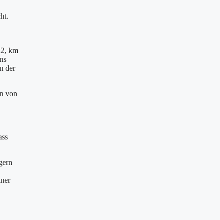
ht.
A2, km
ns
n der
en von
ass
gern
iner