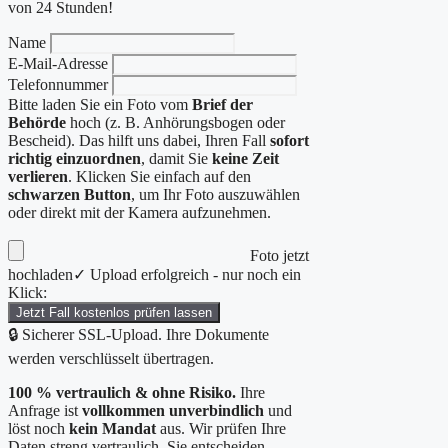
von 24 Stunden!
Name
E-Mail-Adresse
Telefonnummer
Bitte laden Sie ein Foto vom
Brief der
Behörde
hoch (z. B. Anhörungsbogen oder
Bescheid). Das hilft uns dabei, Ihren Fall
sofort
richtig einzuordnen
, damit Sie
keine Zeit
verlieren
. Klicken Sie einfach auf den
schwarzen Button
, um Ihr Foto auszuwählen
oder direkt mit der Kamera aufzunehmen.
Foto jetzt
hochladen
✓ Upload erfolgreich - nur noch ein
Klick:
Jetzt Fall kostenlos prüfen lassen
🔒 Sicherer SSL-Upload. Ihre Dokumente
werden verschlüsselt übertragen.
100 % vertraulich & ohne Risiko.
Ihre
Anfrage ist
vollkommen unverbindlich
und
löst noch
kein Mandat
aus. Wir prüfen Ihre
Daten streng vertraulich. Sie entscheiden