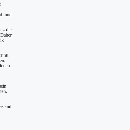
d
 ab und
n – die
 Daher
ik
hritt
en.
ffenen
sein
ten.
istand