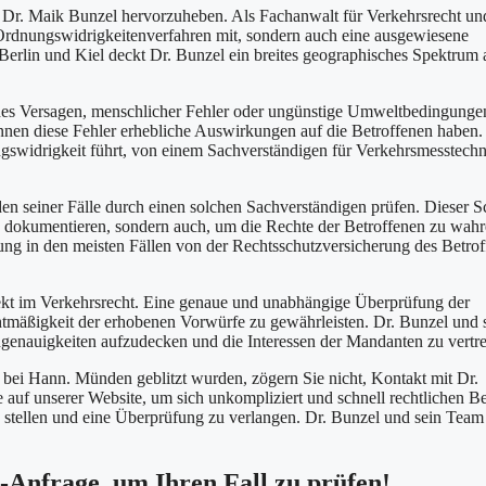
 Dr. Maik Bunzel hervorzuheben. Als Fachanwalt für Verkehrsrecht un
d Ordnungswidrigkeitenverfahren mit, sondern auch eine ausgewiesene
 Berlin und Kiel deckt Dr. Bunzel ein breites geographisches Spektrum
sches Versagen, menschlicher Fehler oder ungünstige Umweltbedingunge
nnen diese Fehler erhebliche Auswirkungen auf die Betroffenen haben.
ngswidrigkeit führt, von einem Sachverständigen für Verkehrsmesstechn
den seiner Fälle durch einen solchen Sachverständigen prüfen. Dieser Sc
 zu dokumentieren, sondern auch, um die Rechte der Betroffenen zu wahr
üfung in den meisten Fällen von der Rechtsschutzversicherung des Betro
pekt im Verkehrsrecht. Eine genaue und unabhängige Überprüfung der
htmäßigkeit der erhobenen Vorwürfe zu gewährleisten. Dr. Bunzel und 
ngenauigkeiten aufzudecken und die Interessen der Mandanten zu vertre
, bei Hann. Münden geblitzt wurden, zögern Sie nicht, Kontakt mit Dr.
auf unserer Website, um sich unkompliziert und schnell rechtlichen Be
zu stellen und eine Überprüfung zu verlangen. Dr. Bunzel und sein Team
e-Anfrage, um Ihren Fall zu prüfen!