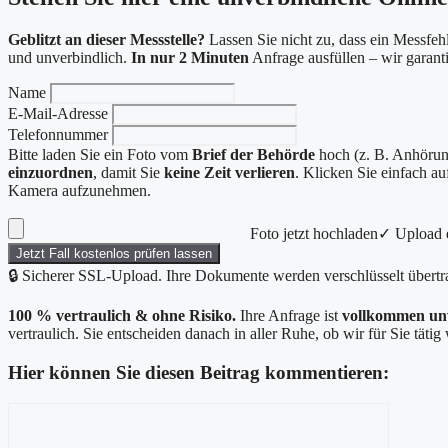
Geblitzt an dieser Messstelle?
Lassen Sie nicht zu, dass ein Messfehl
und unverbindlich.
In nur 2 Minuten
Anfrage ausfüllen – wir garan
Name
E-Mail-Adresse
Telefonnummer
Bitte laden Sie ein Foto vom
Brief der Behörde
hoch (z. B. Anhörung
einzuordnen
, damit Sie
keine Zeit verlieren
. Klicken Sie einfach a
Kamera aufzunehmen.
Foto jetzt hochladen
✓ Upload e
Jetzt Fall kostenlos prüfen lassen
🔒 Sicherer SSL-Upload. Ihre Dokumente werden verschlüsselt übertr
100 % vertraulich & ohne Risiko.
Ihre Anfrage ist
vollkommen un
vertraulich. Sie entscheiden danach in aller Ruhe, ob wir für Sie täti
Hier können Sie diesen Beitrag kommentieren:
Kommentar