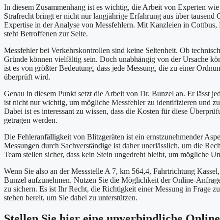
In diesem Zusammenhang ist es wichtig, die Arbeit von Experten wie
Strafrecht bringt er nicht nur langjährige Erfahrung aus über tausen
Expertise in der Analyse von Messfehlern. Mit Kanzleien in Cottbus,
steht Betroffenen zur Seite.
Messfehler bei Verkehrskontrollen sind keine Seltenheit. Ob techni
Gründe können vielfältig sein. Doch unabhängig von der Ursache kö
ist es von größter Bedeutung, dass jede Messung, die zu einer Ordnu
überprüft wird.
Genau in diesem Punkt setzt die Arbeit von Dr. Bunzel an. Er lässt je
ist nicht nur wichtig, um mögliche Messfehler zu identifizieren und
Dabei ist es interessant zu wissen, dass die Kosten für diese Überpr
getragen werden.
Die Fehleranfälligkeit von Blitzgeräten ist ein ernstzunehmender As
Messungen durch Sachverständige ist daher unerlässlich, um die Rec
Team stellen sicher, dass kein Stein ungedreht bleibt, um mögliche U
Wenn Sie also an der Messstelle A 7, km 564,4, Fahrtrichtung Kassel
Bunzel aufzunehmen. Nutzen Sie die Möglichkeit der Online-Anfrage 
zu sichern. Es ist Ihr Recht, die Richtigkeit einer Messung in Frage 
stehen bereit, um Sie dabei zu unterstützen.
Stellen Sie hier eine unverbindliche Onlin