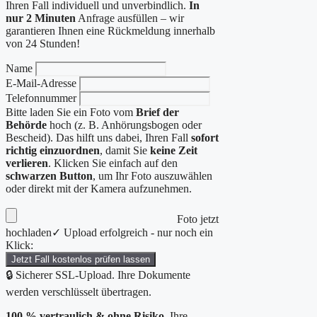
Ihren Fall individuell und unverbindlich.
In
nur 2 Minuten
Anfrage ausfüllen – wir
garantieren Ihnen eine Rückmeldung innerhalb
von 24 Stunden!
Name
E-Mail-Adresse
Telefonnummer
Bitte laden Sie ein Foto vom
Brief der
Behörde
hoch (z. B. Anhörungsbogen oder
Bescheid). Das hilft uns dabei, Ihren Fall
sofort
richtig einzuordnen
, damit Sie
keine Zeit
verlieren
. Klicken Sie einfach auf den
schwarzen Button
, um Ihr Foto auszuwählen
oder direkt mit der Kamera aufzunehmen.
Foto jetzt
hochladen
✓ Upload erfolgreich - nur noch ein
Klick:
Jetzt Fall kostenlos prüfen lassen
🔒 Sicherer SSL-Upload. Ihre Dokumente
werden verschlüsselt übertragen.
100 % vertraulich & ohne Risiko.
Ihre