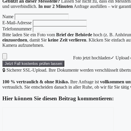
Geblitzt an dieser Messstelle?
Lassen Sie nicht zu, dass ein Messfehl
und unverbindlich.
In nur 2 Minuten
Anfrage ausfüllen – wir garan
Name
E-Mail-Adresse
Telefonnummer
Bitte laden Sie ein Foto vom
Brief der Behörde
hoch (z. B. Anhörung
einzuordnen
, damit Sie
keine Zeit verlieren
. Klicken Sie einfach a
Kamera aufzunehmen.
Foto jetzt hochladen
✓ Upload e
Jetzt Fall kostenlos prüfen lassen
🔒 Sicherer SSL-Upload. Ihre Dokumente werden verschlüsselt übertr
100 % vertraulich & ohne Risiko.
Ihre Anfrage ist
vollkommen un
vertraulich. Sie entscheiden danach in aller Ruhe, ob wir für Sie täti
Hier können Sie diesen Beitrag kommentieren:
Kommentar