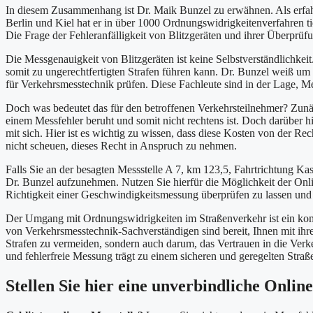
In diesem Zusammenhang ist Dr. Maik Bunzel zu erwähnen. Als erfahr
Berlin und Kiel hat er in über 1000 Ordnungswidrigkeitenverfahren 
Die Frage der Fehleranfälligkeit von Blitzgeräten und ihrer Überprüfu
Die Messgenauigkeit von Blitzgeräten ist keine Selbstverständlichkei
somit zu ungerechtfertigten Strafen führen kann. Dr. Bunzel weiß um 
für Verkehrsmesstechnik prüfen. Diese Fachleute sind in der Lage, 
Doch was bedeutet das für den betroffenen Verkehrsteilnehmer? Zunäc
einem Messfehler beruht und somit nicht rechtens ist. Doch darüber 
mit sich. Hier ist es wichtig zu wissen, dass diese Kosten von der Re
nicht scheuen, dieses Recht in Anspruch zu nehmen.
Falls Sie an der besagten Messstelle A 7, km 123,5, Fahrtrichtung Ka
Dr. Bunzel aufzunehmen. Nutzen Sie hierfür die Möglichkeit der Online
Richtigkeit einer Geschwindigkeitsmessung überprüfen zu lassen und g
Der Umgang mit Ordnungswidrigkeiten im Straßenverkehr ist ein kompl
von Verkehrsmesstechnik-Sachverständigen sind bereit, Ihnen mit ihrer
Strafen zu vermeiden, sondern auch darum, das Vertrauen in die Verk
und fehlerfreie Messung trägt zu einem sicheren und geregelten Straß
Stellen Sie hier eine unverbindliche Onlin