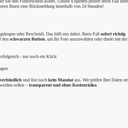
er Sie den Führerschein kostet. Unsere Experten prüfen Ihren Fall indi
tieren Ihnen eine Rückmeldung innerhalb von 24 Stunden!
sbogen oder Bescheid). Das hilft uns dabei, Ihren Fall
sofort richtig
uf den
schwarzen Button
, um Ihr Foto auszuwählen oder direkt mit der
rfolgreich - nur noch ein Klick:
agen.
verbindlich
und löst noch
kein Mandat
aus. Wir prüfen Ihre Daten st
g werden sollen –
transparent und ohne Kostenrisiko
.