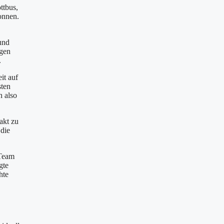
ttbus,
onnen.
und
igen
.
it auf
sten
h also
akt zu
 die
 Team
gte
hte