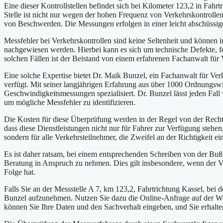
Eine dieser Kontrollstellen befindet sich bei Kilometer 123,2 in Fahr
Stelle ist nicht nur wegen der hohen Frequenz von Verkehrskontrolle
von Beschwerden. Die Messungen erfolgen in einer leicht abschüssig
Messfehler bei Verkehrskontrollen sind keine Seltenheit und können 
nachgewiesen werden. Hierbei kann es sich um technische Defekte, f
solchen Fällen ist der Beistand von einem erfahrenen Fachanwalt für V
Eine solche Expertise bietet Dr. Maik Bunzel, ein Fachanwalt für Verk
verfügt. Mit seiner langjährigen Erfahrung aus über 1000 Ordnungswi
Geschwindigkeitsmessungen spezialisiert. Dr. Bunzel lässt jeden Fa
um mögliche Messfehler zu identifizieren.
Die Kosten für diese Überprüfung werden in der Regel von der Rechts
dass diese Dienstleistungen nicht nur für Fahrer zur Verfügung stehen
sondern für alle Verkehrsteilnehmer, die Zweifel an der Richtigkeit 
Es ist daher ratsam, bei einem entsprechenden Schreiben von der Bußge
Beratung in Anspruch zu nehmen. Dies gilt insbesondere, wenn der V
Folge hat.
Falls Sie an der Messstelle A 7, km 123,2, Fahrtrichtung Kassel, bei 
Bunzel aufzunehmen. Nutzen Sie dazu die Online-Anfrage auf der Web
können Sie Ihre Daten und den Sachverhalt eingeben, und Sie erhalten