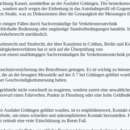
trichtung Kassel, unmittelbar an der Ausfahrt Göttingen. Die bemerkens
n, sondern auch wegen der Einbettung in das Autobahnprofil oft Gegen
en Straße, was zu Diskussionen über die Genauigkeit der Messungen fü
in einigen Fällen durch Sachverständige für Verkehrsmesstechnik
ehlerhafte Bedienung oder ungünstige Standortbedingungen handeln. I
erkehrsrecht unerlässlich.
ehrsrecht und Strafrecht, der über Kanzleien in Cottbus, Berlin und Ki
drigkeitenverfahren hat er sich auf die Überprüfung von
ll von einem unabhängigen Sachverständigen für Verkehrsmesstechnik pr
schutzversicherung des Betroffenen getragen. Es ist wichtig zu betone
, die an der besagten Messstelle auf der A 7 bei Göttingen geblitzt wurd
einer Geschwindigkeitsmessung haben.
ldstelle nicht vorschnell zu reagieren, sondern zuerst eine anwaltliche
orwurf einen Fahrverbot, Punkte in Flensburg oder eine hohe Geldbuß
der Ausfahrt Göttingen geblitzt wurden, ist es empfehlenswert, Kontakt 
site, um einen schnellen und unkomplizierten Kontakt herzustellen. 
 zeitnah eine erste Einschätzung zu Ihrem Fall.