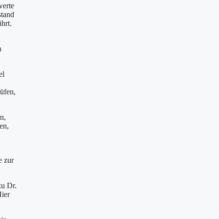
werte
stand
hrt.
n
el
üfen,
n,
en,
e zur
zu Dr.
Hier