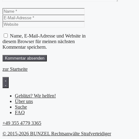
Name
E-
Mail-
Website
Adresse
Name, E-Mail-Adresse und Website in
diesem Browser für meinen nächsten
Kommentar speichern.
zur Startseite
Geblitzt? Wir helfen!
Über uns
Suche
FAQ
+49 355 4779 3365
© 2015-2026 BUNZEL Rechtsanwälte Strafverteidiger