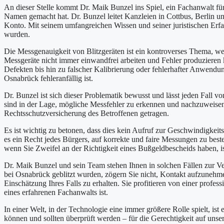
An dieser Stelle kommt Dr. Maik Bunzel ins Spiel, ein Fachanwalt für
Namen gemacht hat. Dr. Bunzel leitet Kanzleien in Cottbus, Berlin u
Konto. Mit seinem umfangreichen Wissen und seiner juristischen Erfahr
wurden.
Die Messgenauigkeit von Blitzgeräten ist ein kontroverses Thema, wel
Messgeräte nicht immer einwandfrei arbeiten und Fehler produzieren 
Defekten bis hin zu falscher Kalibrierung oder fehlerhafter Anwendung
Osnabrück fehleranfällig ist.
Dr. Bunzel ist sich dieser Problematik bewusst und lässt jeden Fall 
sind in der Lage, mögliche Messfehler zu erkennen und nachzuweisen
Rechtsschutzversicherung des Betroffenen getragen.
Es ist wichtig zu betonen, dass dies kein Aufruf zur Geschwindigkeitsü
es ein Recht jedes Bürgers, auf korrekte und faire Messungen zu bes
wenn Sie Zweifel an der Richtigkeit eines Bußgeldbescheids haben, i
Dr. Maik Bunzel und sein Team stehen Ihnen in solchen Fällen zur V
bei Osnabrück geblitzt wurden, zögern Sie nicht, Kontakt aufzunehme
Einschätzung Ihres Falls zu erhalten. Sie profitieren von einer profe
eines erfahrenen Fachanwalts ist.
In einer Welt, in der Technologie eine immer größere Rolle spielt, is
können und sollten überprüft werden – für die Gerechtigkeit auf unse