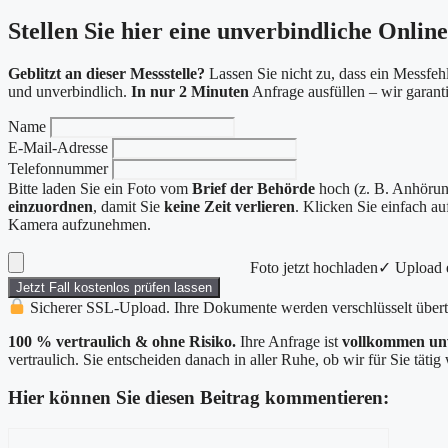
Stellen Sie hier eine unverbindliche Onlin
Geblitzt an dieser Messstelle?
Lassen Sie nicht zu, dass ein Messfehl
und unverbindlich.
In nur 2 Minuten
Anfrage ausfüllen – wir garan
Name
E-Mail-Adresse
Telefonnummer
Bitte laden Sie ein Foto vom
Brief der Behörde
hoch (z. B. Anhörung
einzuordnen
, damit Sie
keine Zeit verlieren
. Klicken Sie einfach a
Kamera aufzunehmen.
Foto jetzt hochladen
✓ Upload e
Jetzt Fall kostenlos prüfen lassen
Sicherer SSL-Upload. Ihre Dokumente werden verschlüsselt übert
100 % vertraulich & ohne Risiko.
Ihre Anfrage ist
vollkommen un
vertraulich. Sie entscheiden danach in aller Ruhe, ob wir für Sie täti
Hier können Sie diesen Beitrag kommentieren:
Kommentar