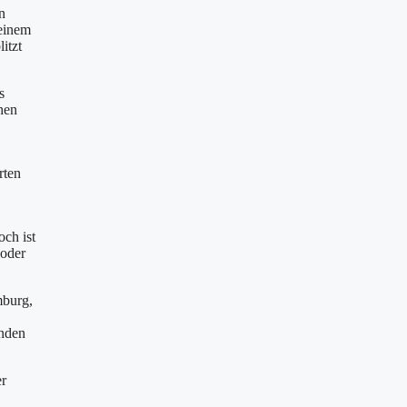
n
seinem
itzt
s
hen
rten
och ist
 oder
mburg,
änden
er