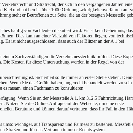
 Verkehrsrecht und Strafrecht, der sich in den vergangenen Jahren eine
nd Kiel und hat bereits über 1000 Ordnungswidrigkeitenverfahren auf 
ung steht er Betroffenen zur Seite, die an der besagten Messstelle gebl
ches häufig von Fachleuten diskutiert wird. Es ist kein Geheimnis, das
können. Dies kann an einer Vielzahl von Faktoren liegen, von technisc
. Es ist nicht ausgeschlossen, dass auch der Blitzer an der A 1 bei
von einem Sachverständigen für Verkehrsmesstechnik prüfen. Diese Expe
. Die Kosten für diese Untersuchung werden in der Regel von der
berschreitung ist. Sicherheit sollte immer an erster Stelle stehen. Denn
tehen. Wenn Sie das Gefühl haben, ungerecht behandelt worden zu sein
st es ratsam, einen Fachmann zu konsultieren.
erfügung. Wenn Sie an der Messstelle A 1, km 312,5 Fahrtrichtung Ha
n. Nutzen Sie die Online-Anfrage auf der Webseite, um eine erste
ssionellen Beratung und können darauf vertrauen, dass Ihr Fall in den H
t es umso wichtiger, auf Transparenz und Fairness zu bestehen. Messfehl
ren Straßen und für das Vertrauen in unser Rechtssystem.