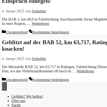
Einspruch einlegen!
6. Januar 2025
von
Schreiber
Die BAB 2, km 40,0 in Fahrtrichtung Anschlussstelle Ziesar Magdeburg 
in einer Region, …
Weiterlesen
Kategorien
Uncategorized
Kommentar hinterlassen
Geblitzt auf der BAB 52, km 63,717, Ratin
knacken!
6. Januar 2025
von
Schreiber
Die Messstelle BAB 52, km 63,717 in Ratingen, Fahrtrichtung Düssel
Hier, wo das Verkehrsaufkommen oft hoch ist …
Weiterlesen
Kategorien
Uncategorized
Kommentar hinterlassen
Geblitzt? Wir helfen!
Über uns
Suche